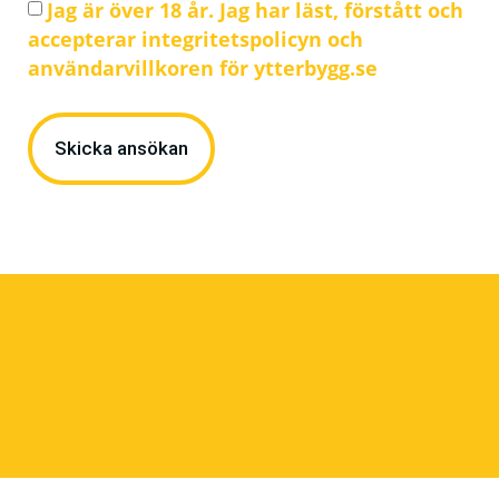
Jag är över 18 år. Jag har läst, förstått och
accepterar integritetspolicyn och
användarvillkoren för ytterbygg.se
Skicka ansökan