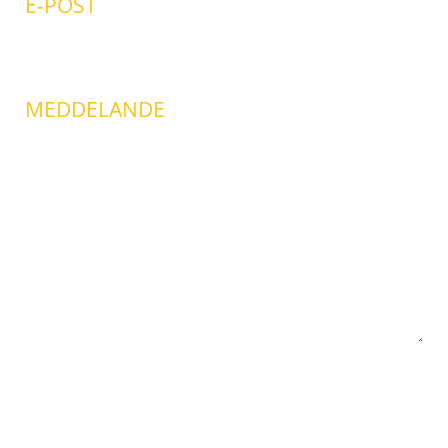
E-POST
MEDDELANDE
Klicka här för att acceptera reCaptcha-
cookies innan du skickar formuläret.