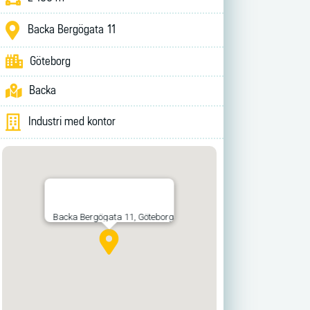
Backa Bergögata
11
Göteborg
Backa
Industri med kontor
Backa Bergögata 11, Göteborg