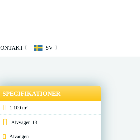
ONTAKT
SV
SPECIFIKATIONER
1 100 m²
Älvvägen
13
Älvängen